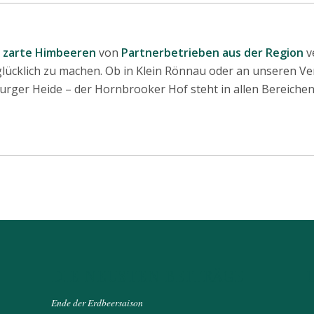
d
zarte Himbeeren
von
Partnerbetrieben aus der Region
v
ücklich zu machen. Ob in Klein Rönnau oder an unseren V
burger Heide – der Hornbrooker Hof steht in allen Bereiche
DIE NEUSTEN BEITRÄGE
Ende der Erdbeersaison