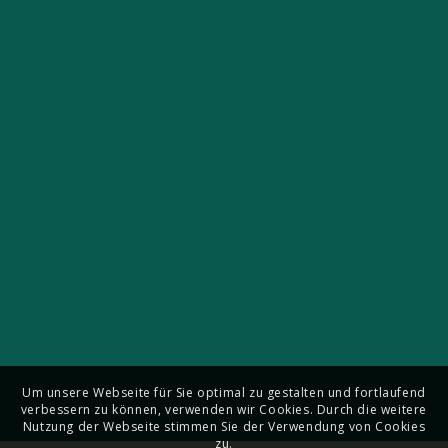
UNSER HOF
Um unsere Webseite für Sie optimal zu gestalten und fortlaufend
verbessern zu können, verwenden wir Cookies. Durch die weitere
Nutzung der Webseite stimmen Sie der Verwendung von Cookies
zu.